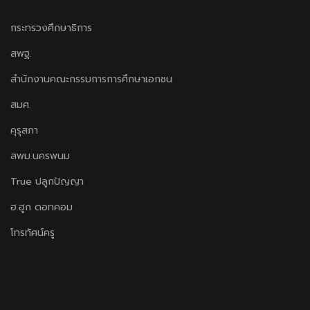
กระทรวงศึกษาธิการ
สพฐ.
สำนักงานคณะกรรมการการศึกษาเอกชน
สมศ.
คุรุสภา
สพม.นครพนม
True ปลูกปัญญา
ฮ.ฮูก ดอทคอม
โทรทัศน์ครู