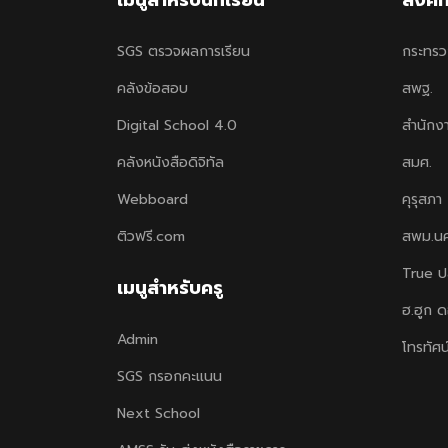
SGS ตรวจผลการเรียน
กระทรว
คลังข้อสอบ
สพฐ.
Digital School 4.0
สำนักง
คลังหนังสือดิจิทัล
สมศ.
Webboard
คุรุสภา
ติวฟรี.com
สพม.น
True ป
เมนูสำหรับครู
ฮ.ฮูก 
Admin
โทรทัศน
SGS กรอกคะแนน
Next School