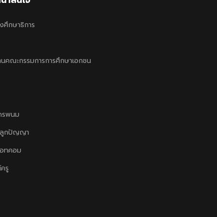
งศึกษาธิการ
านคณะกรรมการการศึกษาเอกชน
ครพนม
ลูกปัญญา
ดอทคอม
์ครู