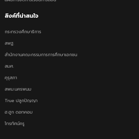
ลิงค์ที่น่าสนใจ
กระทรวงศึกษาธิการ
สพฐ.
สำนักงานคณะกรรมการการศึกษาเอกชน
สมศ.
คุรุสภา
สพม.นครพนม
True ปลูกปัญญา
ฮ.ฮูก ดอทคอม
โทรทัศน์ครู