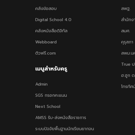
คลังข้อสอบ
สพฐ.
Digital School 4.0
สำนักง
คลังหนังสือดิจิทัล
สมศ.
Webboard
คุรุสภา
ติวฟรี.com
สพม.น
True ป
เมนูสำหรับครู
ฮ.ฮูก 
Admin
โทรทัศน
SGS กรอกคะแนน
Next School
AMSS รับ-ส่งหนังสือราชการ
ระบบปัจจัยพื้นฐานนักเรียนยากจน