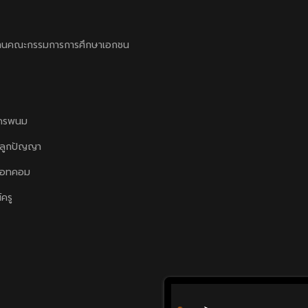
านคณะกรรมการการศึกษาเอกชน
ครพนม
ลูกปัญญา
ดอทคอม
์ครู