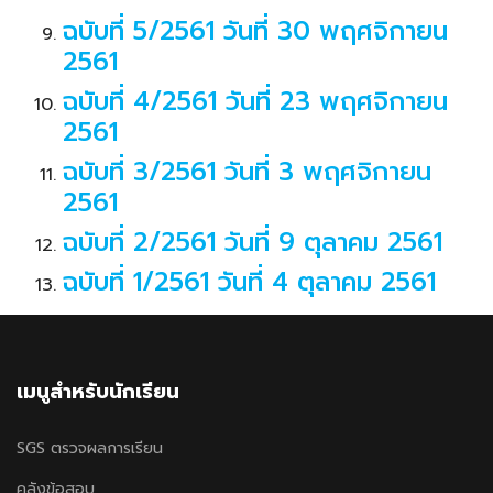
ฉบับที่ 5/2561 วันที่ 30 พฤศจิกายน
2561
ฉบับที่ 4/2561 วันที่ 23 พฤศจิกายน
2561
ฉบับที่ 3/2561 วันที่ 3 พฤศจิกายน
2561
ฉบับที่ 2/2561 วันที่ 9 ตุลาคม 2561
ฉบับที่ 1/2561 วันที่ 4 ตุลาคม 2561
เมนูสำหรับนักเรียน
SGS ตรวจผลการเรียน
คลังข้อสอบ