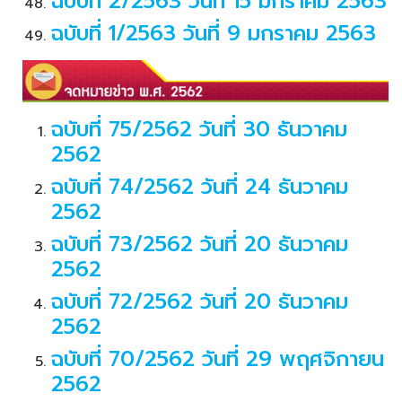
ฉบับที่ 2/2563 วันที่ 15 มกราคม 2563
ฉบับที่ 1/2563 วันที่ 9 มกราคม 2563
ฉบับที่ 75/2562 วันที่ 30 ธันวาคม
2562
ฉบับที่ 74/2562 วันที่ 24 ธันวาคม
2562
ฉบับที่ 73/2562 วันที่ 20 ธันวาคม
2562
ฉบับที่ 72/2562 วันที่ 20 ธันวาคม
2562
ฉบับที่ 70/2562 วันที่ 29 พฤศจิกายน
2562