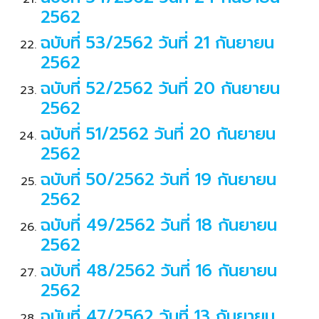
2562
ฉบับที่ 53/2562 วันที่ 21 กันยายน
2562
ฉบับที่ 52/2562 วันที่ 20 กันยายน
2562
ฉบับที่ 51/2562 วันที่ 20 กันยายน
2562
ฉบับที่ 50/2562 วันที่ 19 กันยายน
2562
ฉบับที่ 49/2562 วันที่ 18 กันยายน
2562
ฉบับที่ 48/2562 วันที่ 16 กันยายน
2562
ฉบับที่ 47/2562 วันที่ 13 กันยายน