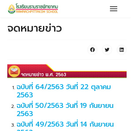
จดหมายข่าว
ฉบับที่ 64/2563 วันที่ 22 ตุลาคม
2563
ฉบับที่ 50/2563 วันที่ 19 กันยายน
2563
ฉบับที่ 49/2563 วันที่ 14 กันยายน