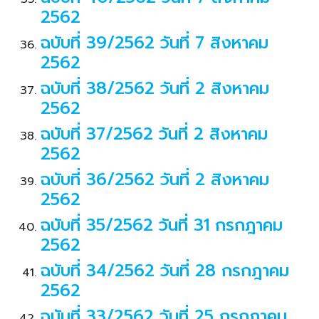
2562
ฉบับที่ 39/2562 วันที่ 7 สิงหาคม
2562
ฉบับที่ 38/2562 วันที่ 2 สิงหาคม
2562
ฉบับที่ 37/2562 วันที่ 2 สิงหาคม
2562
ฉบับที่ 36/2562 วันที่ 2 สิงหาคม
2562
ฉบับที่ 35/2562 วันที่ 31 กรกฎาคม
2562
ฉบับที่ 34/2562 วันที่ 28 กรกฎาคม
2562
ฉบับที่ 33/2562 วันที่ 25 กรกฎาคม