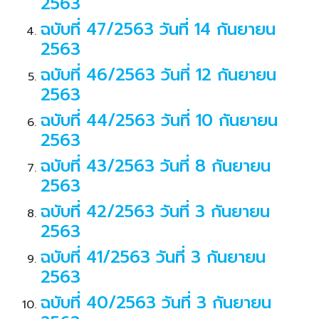
2563
ฉบับที่ 47/2563 วันที่ 14 กันยายน
2563
ฉบับที่ 46/2563 วันที่ 12 กันยายน
2563
ฉบับที่ 44/2563 วันที่ 10 กันยายน
2563
ฉบับที่ 43/2563 วันที่ 8 กันยายน
2563
ฉบับที่ 42/2563 วันที่ 3 กันยายน
2563
ฉบับที่ 41/2563 วันที่ 3 กันยายน
2563
ฉบับที่ 40/2563 วันที่ 3 กันยายน