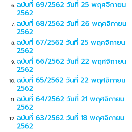
ฉบับที่ 69/2562 วันที่ 25 พฤศจิกายน
2562
ฉบับที่ 68/2562 วันที่ 26 พฤศจิกายน
2562
ฉบับที่ 67/2562 วันที่ 25 พฤศจิกายน
2562
ฉบับที่ 66/2562 วันที่ 22 พฤศจิกายน
2562
ฉบับที่ 65/2562 วันที่ 22 พฤศจิกายน
2562
ฉบับที่ 64/2562 วันที่ 21 พฤศจิกายน
2562
ฉบับที่ 63/2562 วันที่ 18 พฤศจิกายน
2562