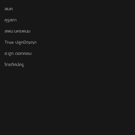
สมศ.
คุรุสภา
สพม.นครพนม
True ปลูกปัญญา
ฮ.ฮูก ดอทคอม
โทรทัศน์ครู