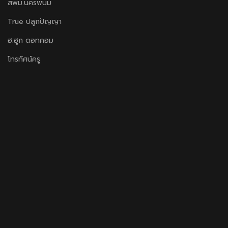
สพม.นครพนม
True ปลูกปัญญา
ฮ.ฮูก ดอทคอม
โทรทัศน์ครู