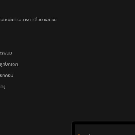
านคณะกรรมการการศึกษาเอกชน
ครพนม
ลูกปัญญา
ดอทคอม
์ครู