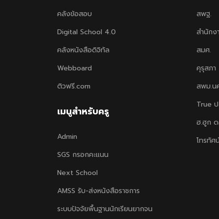
คลังข้อสอบ
สพฐ.
Digital School 4.0
สำนักง
คลังหนังสือดิจิทัล
สมศ.
Webboard
คุรุสภา
ติวฟรี.com
สพม.น
True ป
เมนูสำหรับครู
ฮ.ฮูก 
Admin
โทรทัศน
SGS กรอกคะแนน
Next School
AMSS รับ-ส่งหนังสือราชการ
ระบบปัจจัยพื้นฐานนักเรียนยากจน