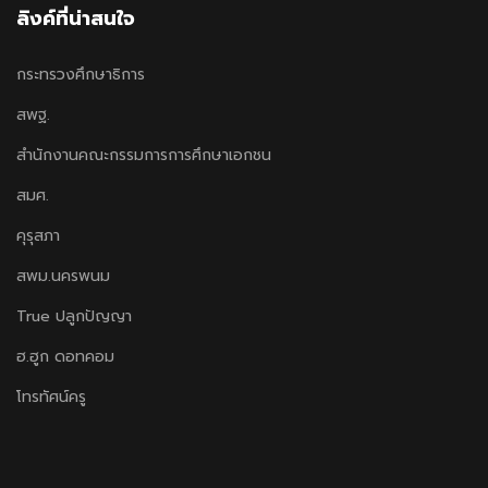
ลิงค์ที่น่าสนใจ
กระทรวงศึกษาธิการ
สพฐ.
สำนักงานคณะกรรมการการศึกษาเอกชน
สมศ.
คุรุสภา
สพม.นครพนม
True ปลูกปัญญา
ฮ.ฮูก ดอทคอม
โทรทัศน์ครู