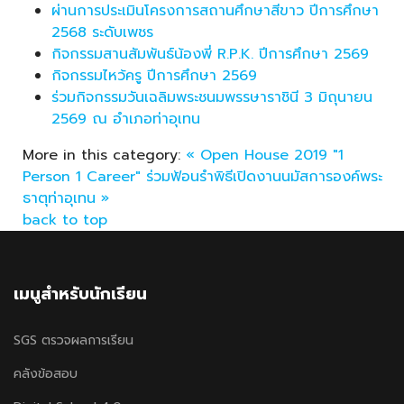
ผ่านการประเมินโครงการสถานศึกษาสีขาว ปีการศึกษา
2568 ระดับเพชร
กิจกรรมสานสัมพันธ์น้องพี่ R.P.K. ปีการศึกษา 2569
กิจกรรมไหว้ครู ปีการศึกษา 2569
ร่วมกิจกรรมวันเฉลิมพระชนมพรรษาราชินี 3 มิถุนายน
2569 ณ อำเภอท่าอุเทน
More in this category:
« Open House 2019 "1
Person 1 Career"
ร่วมฟ้อนรำพิธีเปิดงานนมัสการองค์พระ
ธาตุท่าอุเทน »
back to top
เมนูสำหรับนักเรียน
SGS ตรวจผลการเรียน
คลังข้อสอบ