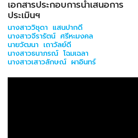
เอกสารประกอบการนำเสนอการ
ประเมินฯ
นางสาววิชุดา แสนปากดี
นางสาวจีรารัตน์ ศรีหะมงคล
นายวัฒนา เถาวัลย์ดี
นางสาวธนาภรณ์ โฉมเฉลา
นางสาวเสาวลักษณ์ ผาอินทร์