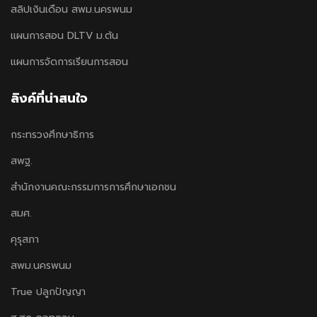
สลิปเงินเดือน สพม.นครพนม
แผนการสอน DLTV ม.ต้น
แผนการจัดการเรียนการสอน
ลิงค์ที่น่าสนใจ
กระทรวงศึกษาธิการ
สพฐ.
สำนักงานคณะกรรมการการศึกษาเอกชน
สมศ.
คุรุสภา
สพม.นครพนม
True ปลูกปัญญา