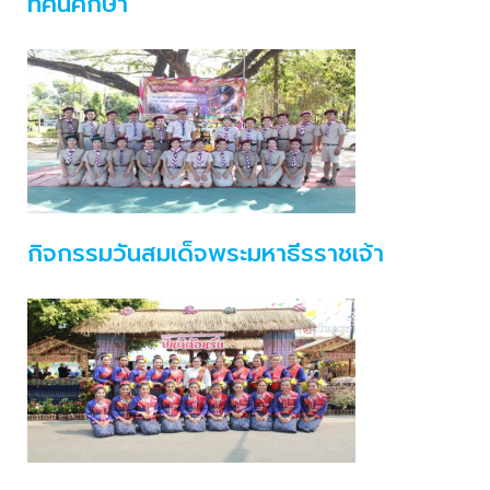
ทัศนศึกษา
กิจกรรมวันสมเด็จพระมหาธีรราชเจ้า