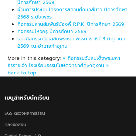
ปีการศึกษา 2569
ผ่านการประเมินโครงการสถานศึกษาสีขาว ปีการศึกษา
2568 ระดับเพชร
กิจกรรมสานสัมพันธ์น้องพี่ R.P.K. ปีการศึกษา 2569
กิจกรรมไหว้ครู ปีการศึกษา 2569
ร่วมกิจกรรมวันเฉลิมพระชนมพรรษาราชินี 3 มิถุนายน
2569 ณ อำเภอท่าอุเทน
More in this category:
« กิจกรรมวันสมเด็จพระมหา
ธีรราชเจ้า
โรงเรียนธรรมโฆษิตวิทยาศึกษาดูงาน »
back to top
เมนูสำหรับนักเรียน
SGS ตรวจผลการเรียน
คลังข้อสอบ
Digital School 4.0