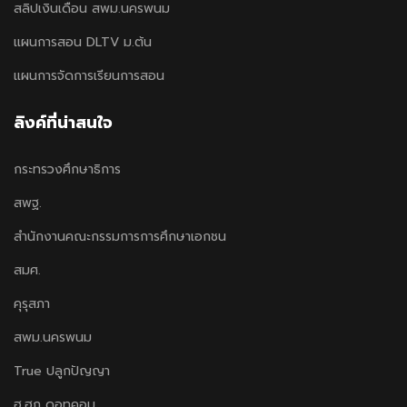
สลิปเงินเดือน สพม.นครพนม
แผนการสอน DLTV ม.ต้น
แผนการจัดการเรียนการสอน
ลิงค์ที่น่าสนใจ
กระทรวงศึกษาธิการ
สพฐ.
สำนักงานคณะกรรมการการศึกษาเอกชน
สมศ.
คุรุสภา
สพม.นครพนม
True ปลูกปัญญา
ฮ.ฮูก ดอทคอม