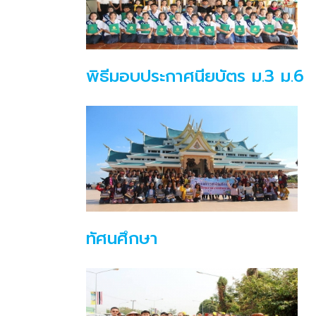
พิธีมอบประกาศนียบัตร ม.3 ม.6
ทัศนศึกษา