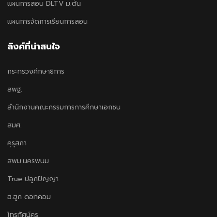
แผนการสอน DLTV ม.ต้น
แผนการจัดการเรียนการสอน
ลิงค์ที่น่าสนใจ
กระทรวงศึกษาธิการ
สพฐ.
สำนักงานคณะกรรมการการศึกษาเอกชน
สมศ.
คุรุสภา
สพม.นครพนม
True ปลูกปัญญา
ฮ.ฮูก ดอทคอม
โทรทัศน์ครู