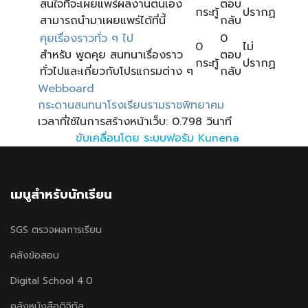
สนใจที่จะเผยแพร่ผลงานตนเอง
ตอบ
กระทู้
ปรากฏ
สามารถนำมาเผยแพร่ได้ที่นี้
กลับ
คุยเรื่องราวทั่ว ๆ ไป
0
0
ไม่
สำหรับ พูดคุย สนทนาเรื่องราว
ตอบ
กระทู้
ปรากฏ
ทั่วไปและเกี่ยวกับโปรแกรมต่าง ๆ
กลับ
Webboard
กระดานสนทนาโรงเรียนรามราชพิทยาคม
เวลาที่ใช้ในการสร้างหน้าเว็บ: 0.798 วินาที
ขับเคลื่อนโดย
ระบบฟอรัม Kunena
เมนูสำหรับนักเรียน
SGS ตรวจผลการเรียน
คลังข้อสอบ
Digital School 4.0
คลังหนังสือดิจิทัล