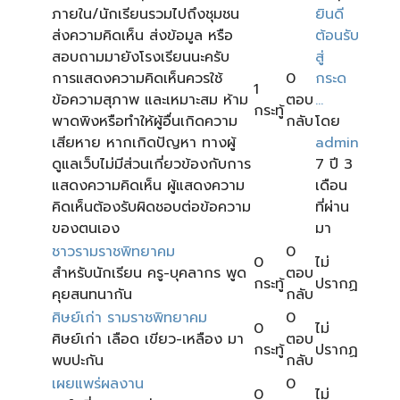
ภายใน/นักเรียนรวมไปถึงชุมชน
ยินดี
ส่งความคิดเห็น ส่งข้อมูล หรือ
ต้อนรับ
สอบถามมายังโรงเรียนนะครับ
สู่
การแสดงความคิดเห็นควรใช้
0
กระด
1
ข้อความสุภาพ และเหมาะสม ห้าม
ตอบ
...
กระทู้
พาดพิงหรือทำให้ผู้อื่นเกิดความ
กลับ
โดย
เสียหาย หากเกิดปัญหา ทางผู้
admin
ดูแลเว็บไม่มีส่วนเกี่ยวข้องกับการ
7 ปี 3
แสดงความคิดเห็น ผู้แสดงความ
เดือน
คิดเห็นต้องรับผิดชอบต่อข้อความ
ที่ผ่าน
ของตนเอง
มา
ชาวรามราชพิทยาคม
0
0
ไม่
สำหรับนักเรียน ครู-บุคลากร พูด
ตอบ
กระทู้
ปรากฏ
คุยสนทนากัน
กลับ
ศิษย์เก่า รามราชพิทยาคม
0
0
ไม่
ศิษย์เก่า เลือด เขียว-เหลือง มา
ตอบ
กระทู้
ปรากฏ
พบปะกัน
กลับ
เผยแพร่ผลงาน
0
0
ไม่