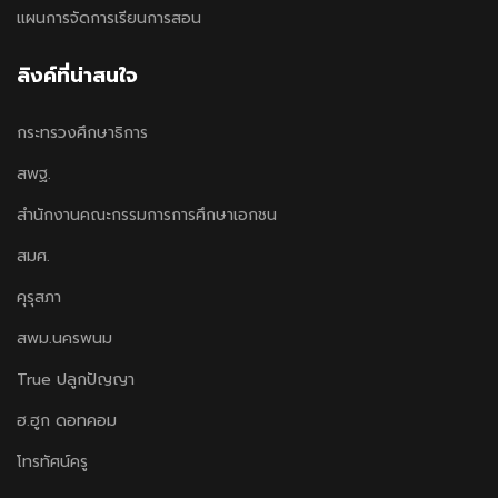
แผนการจัดการเรียนการสอน
ลิงค์ที่น่าสนใจ
กระทรวงศึกษาธิการ
สพฐ.
สำนักงานคณะกรรมการการศึกษาเอกชน
สมศ.
คุรุสภา
สพม.นครพนม
True ปลูกปัญญา
ฮ.ฮูก ดอทคอม
โทรทัศน์ครู