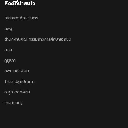
ลิงค์ที่น่าสนใจ
กระทรวงศึกษาธิการ
สพฐ.
สำนักงานคณะกรรมการการศึกษาเอกชน
สมศ.
คุรุสภา
สพม.นครพนม
True ปลูกปัญญา
ฮ.ฮูก ดอทคอม
โทรทัศน์ครู