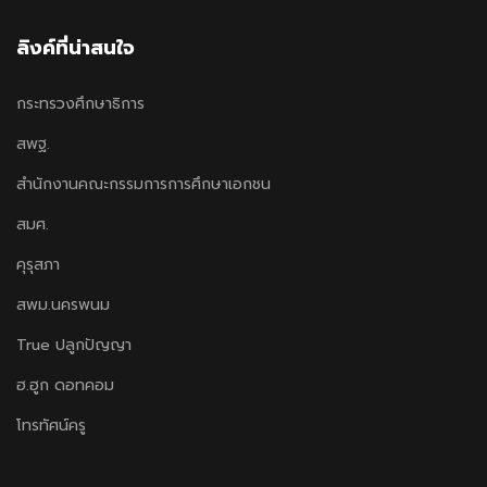
ลิงค์ที่น่าสนใจ
กระทรวงศึกษาธิการ
สพฐ.
สำนักงานคณะกรรมการการศึกษาเอกชน
สมศ.
คุรุสภา
สพม.นครพนม
True ปลูกปัญญา
ฮ.ฮูก ดอทคอม
โทรทัศน์ครู