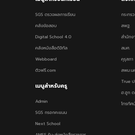
SGS ตรวจผลการเรียน
กระทรว
คลังข้อสอบ
สพฐ.
Digital School 4.0
สำนักง
คลังหนังสือดิจิทัล
สมศ.
Webboard
คุรุสภา
ติวฟรี.com
สพม.น
True ป
เมนูสำหรับครู
ฮ.ฮูก 
Admin
โทรทัศน
SGS กรอกคะแนน
Next School
AMSS รับ-ส่งหนังสือราชการ