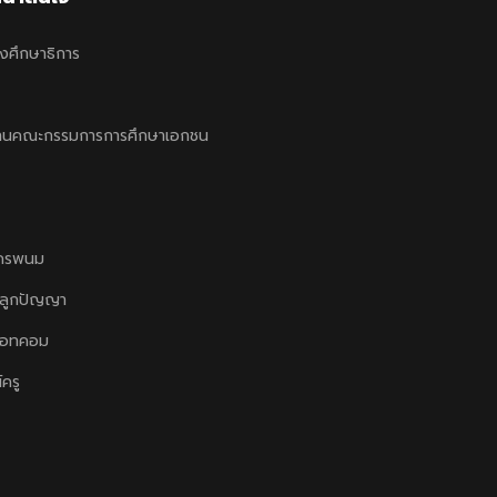
งศึกษาธิการ
านคณะกรรมการการศึกษาเอกชน
ครพนม
ลูกปัญญา
ดอทคอม
์ครู