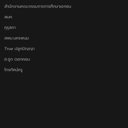
สำนักงานคณะกรรมการการศึกษาเอกชน
สมศ.
คุรุสภา
สพม.นครพนม
True ปลูกปัญญา
ฮ.ฮูก ดอทคอม
โทรทัศน์ครู