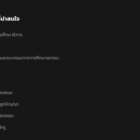
ี่น่าสนใจ
งศึกษาธิการ
านคณะกรรมการการศึกษาเอกชน
ครพนม
ลูกปัญญา
ดอทคอม
์ครู