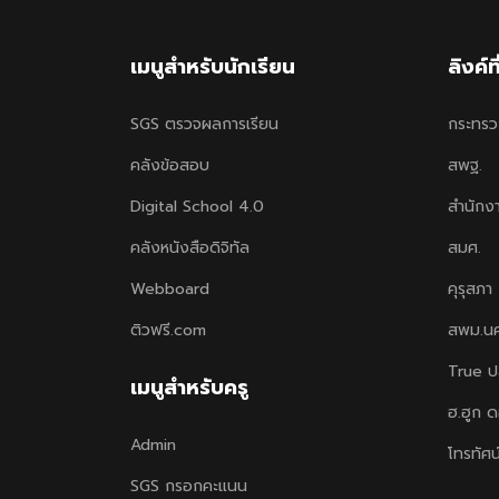
เมนูสำหรับนักเรียน
ลิงค์ท
SGS ตรวจผลการเรียน
กระทรว
คลังข้อสอบ
สพฐ.
Digital School 4.0
สำนักง
คลังหนังสือดิจิทัล
สมศ.
Webboard
คุรุสภา
ติวฟรี.com
สพม.น
True ป
เมนูสำหรับครู
ฮ.ฮูก 
Admin
โทรทัศน
SGS กรอกคะแนน