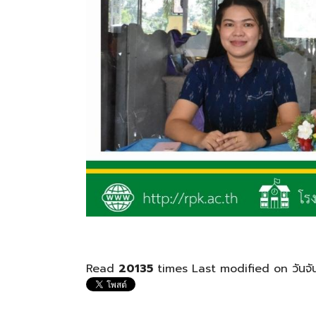
Read
20135
times
Last modified on วันจั