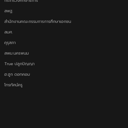
กระทรวงศึกษาธิการ
สพฐ.
สำนักงานคณะกรรมการการศึกษาเอกชน
สมศ.
คุรุสภา
สพม.นครพนม
True ปลูกปัญญา
ฮ.ฮูก ดอทคอม
โทรทัศน์ครู