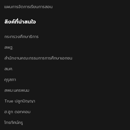
แผนการจัดการเรียนการสอน
ลิงค์ที่น่าสนใจ
กระทรวงศึกษาธิการ
สพฐ.
สำนักงานคณะกรรมการการศึกษาเอกชน
สมศ.
คุรุสภา
สพม.นครพนม
True ปลูกปัญญา
ฮ.ฮูก ดอทคอม
โทรทัศน์ครู