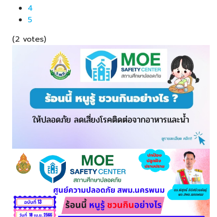
4
5
(2 votes)