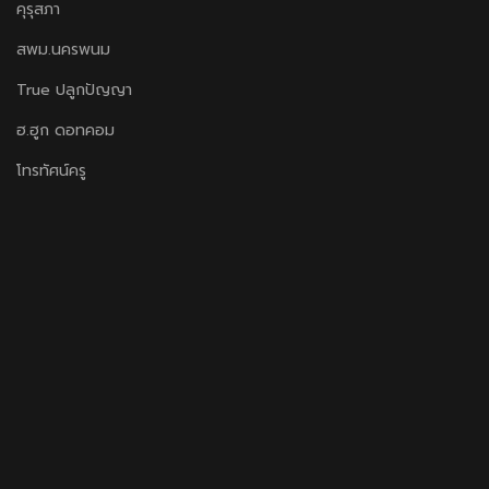
คุรุสภา
สพม.นครพนม
True ปลูกปัญญา
ฮ.ฮูก ดอทคอม
โทรทัศน์ครู