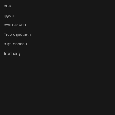
สมศ.
คุรุสภา
สพม.นครพนม
True ปลูกปัญญา
ฮ.ฮูก ดอทคอม
โทรทัศน์ครู