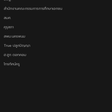
สำนักงานคณะกรรมการการศึกษาเอกชน
สมศ.
คุรุสภา
สพม.นครพนม
True ปลูกปัญญา
ฮ.ฮูก ดอทคอม
โทรทัศน์ครู