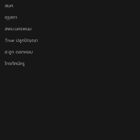
สมศ.
คุรุสภา
สพม.นครพนม
True ปลูกปัญญา
ฮ.ฮูก ดอทคอม
โทรทัศน์ครู