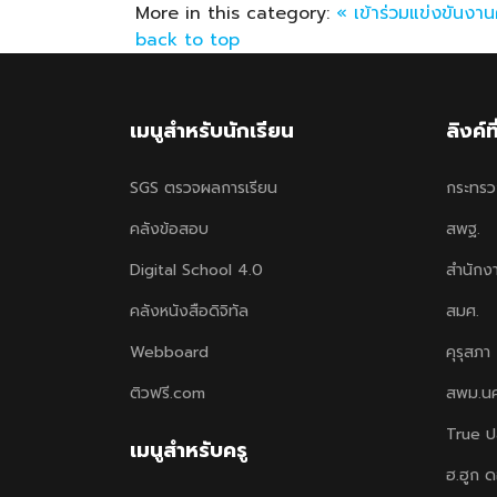
More in this category:
« เข้าร่วมแข่งขันงาน
back to top
เมนูสำหรับนักเรียน
ลิงค์ท
SGS ตรวจผลการเรียน
กระทรว
คลังข้อสอบ
สพฐ.
Digital School 4.0
สำนักง
คลังหนังสือดิจิทัล
สมศ.
Webboard
คุรุสภา
ติวฟรี.com
สพม.น
True ป
เมนูสำหรับครู
ฮ.ฮูก 