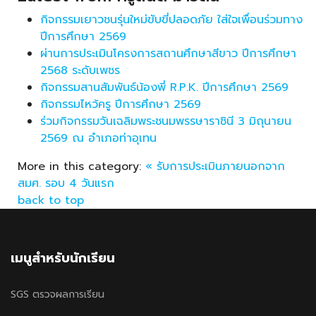
กิจกรรมเยาวชนรุ่นใหม่ขับขี่ปลอดภัย ใส่ใจเพื่อนร่วมทาง
ปีการศึกษา 2569
ผ่านการประเมินโครงการสถานศึกษาสีขาว ปีการศึกษา
2568 ระดับเพชร
กิจกรรมสานสัมพันธ์น้องพี่ R.P.K. ปีการศึกษา 2569
กิจกรรมไหว้ครู ปีการศึกษา 2569
ร่วมกิจกรรมวันเฉลิมพระชนมพรรษาราชินี 3 มิถุนายน
2569 ณ อำเภอท่าอุเทน
More in this category:
« รับการประเมินภายนอกจาก
สมศ. รอบ 4 วันแรก
back to top
เมนูสำหรับนักเรียน
SGS ตรวจผลการเรียน