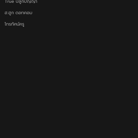
True ปลูกปัญญา
ฮ.ฮูก ดอทคอม
โทรทัศน์ครู