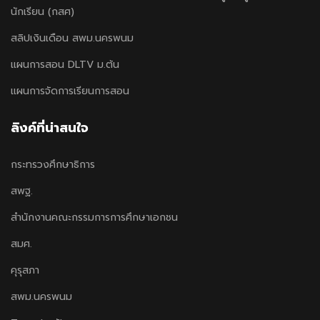
นักเรียน (กสศ)
สลิปเงินเดือน สพม.นครพนม
แผนการสอน DLTV ม.ต้น
แผนการจัดการเรียนการสอน
ลิงค์ที่น่าสนใจ
กระทรวงศึกษาธิการ
สพฐ.
สำนักงานคณะกรรมการการศึกษาเอกชน
สมศ.
คุรุสภา
สพม.นครพนม