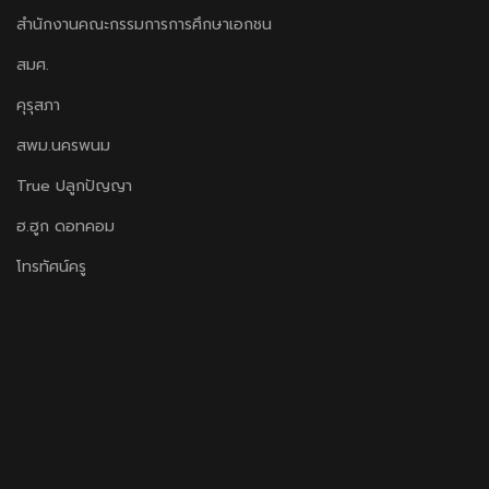
สำนักงานคณะกรรมการการศึกษาเอกชน
สมศ.
คุรุสภา
สพม.นครพนม
True ปลูกปัญญา
ฮ.ฮูก ดอทคอม
โทรทัศน์ครู