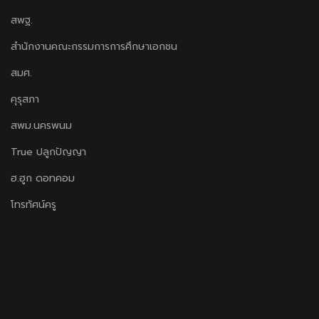
สพฐ.
สำนักงานคณะกรรมการการศึกษาเอกชน
สมศ.
คุรุสภา
สพม.นครพนม
True ปลูกปัญญา
ฮ.ฮูก ดอทคอม
โทรทัศน์ครู