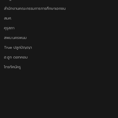
สำนักงานคณะกรรมการการศึกษาเอกชน
สมศ.
คุรุสภา
สพม.นครพนม
True ปลูกปัญญา
ฮ.ฮูก ดอทคอม
โทรทัศน์ครู