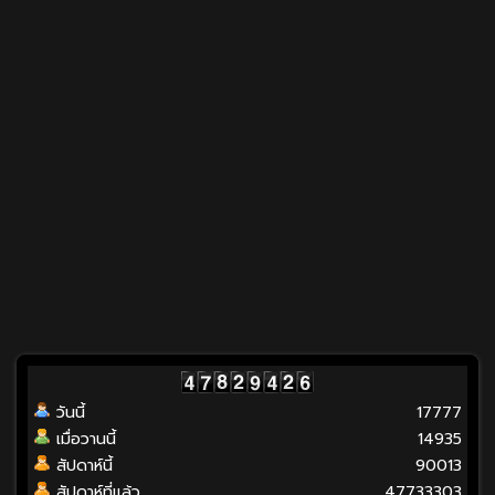
วันนี้
17777
เมื่อวานนี้
14935
สัปดาห์นี้
90013
สัปดาห์ที่แล้ว
47733303