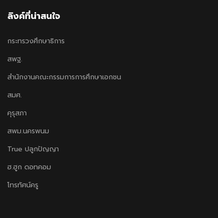
ลิงค์ที่น่าสนใจ
กระทรวงศึกษาธิการ
สพฐ.
สำนักงานคณะกรรมการการศึกษาเอกชน
สมศ.
คุรุสภา
สพม.นครพนม
True ปลูกปัญญา
ฮ.ฮูก ดอทคอม
โทรทัศน์ครู