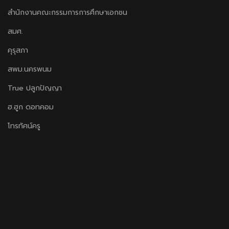
สำนักงานคณะกรรมการการศึกษาเอกชน
สมศ.
คุรุสภา
สพม.นครพนม
True ปลูกปัญญา
ฮ.ฮูก ดอทคอม
โทรทัศน์ครู