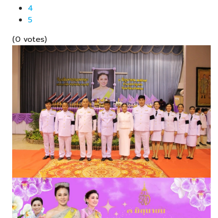
4
5
(0 votes)