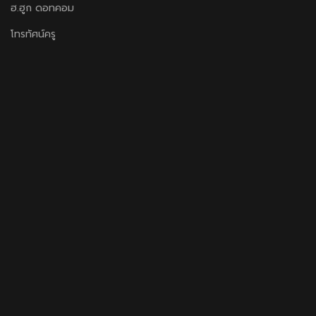
ฮ.ฮูก ดอทคอม
โทรทัศน์ครู