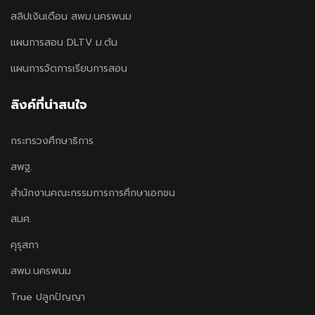
สลิปเงินเดือน สพม.นครพนม
แผนการสอน DLTV ม.ต้น
แผนการจัดการเรียนการสอน
ลิงค์ที่น่าสนใจ
กระทรวงศึกษาธิการ
สพฐ.
สำนักงานคณะกรรมการการศึกษาเอกชน
สมศ.
คุรุสภา
สพม.นครพนม
True ปลูกปัญญา