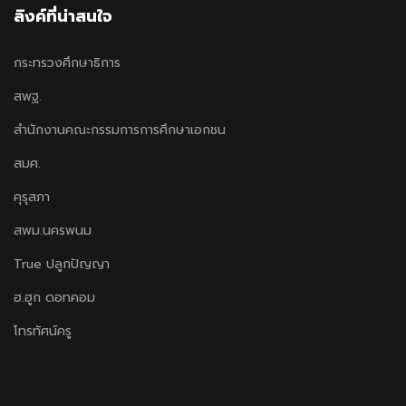
ลิงค์ที่น่าสนใจ
กระทรวงศึกษาธิการ
สพฐ.
สำนักงานคณะกรรมการการศึกษาเอกชน
สมศ.
คุรุสภา
สพม.นครพนม
True ปลูกปัญญา
ฮ.ฮูก ดอทคอม
โทรทัศน์ครู