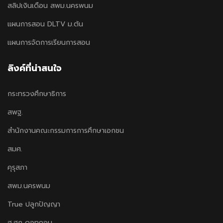
สลิปเงินเดือน สพม.นครพนม
แผนการสอน DLTV ม.ต้น
แผนการจัดการเรียนการสอน
ลิงค์ที่น่าสนใจ
กระทรวงศึกษาธิการ
สพฐ.
สำนักงานคณะกรรมการการศึกษาเอกชน
สมศ.
คุรุสภา
สพม.นครพนม
True ปลูกปัญญา
ฮ.ฮูก ดอทคอม